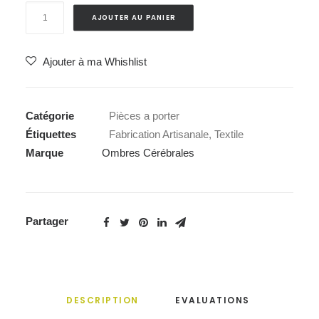
quantité
AJOUTER AU PANIER
de
Tote
Ajouter à ma Whishlist
Bag
"Siamois"
-
Catégorie
Pièces a porter
Ombres
Étiquettes
Fabrication Artisanale
,
Textile
Cérébrales
Marque
Ombres Cérébrales
Partager
DESCRIPTION
EVALUATIONS 