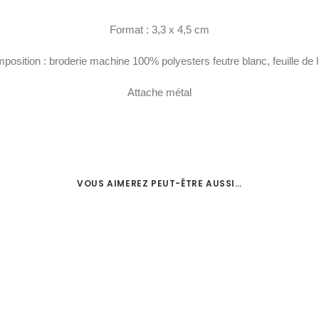
Format : 3,3 x 4,5 cm
position : broderie machine 100% polyesters feutre blanc, feuille de l
Attache métal
VOUS AIMEREZ PEUT-ÊTRE AUSSI…