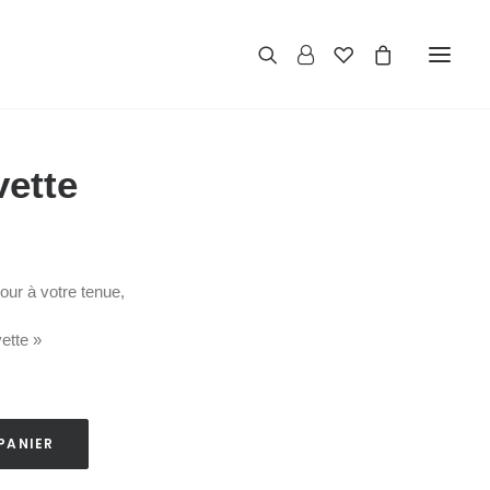
ette
ur à votre tenue,
ette »
PANIER