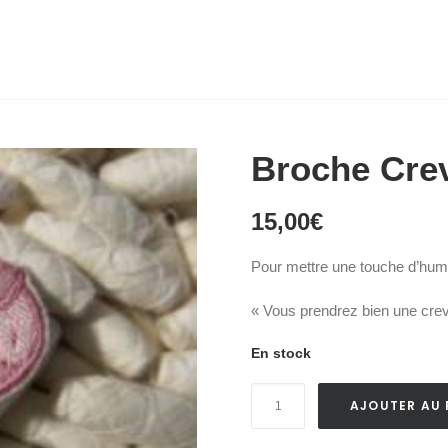
Broche Crev
15,00
€
Pour mettre une touche d’humo
« Vous prendrez bien une crev
En stock
quantité
AJOUTER AU 
de
Broche