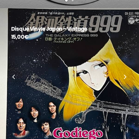
Carte Postale – JS.Faiber
2,00
€