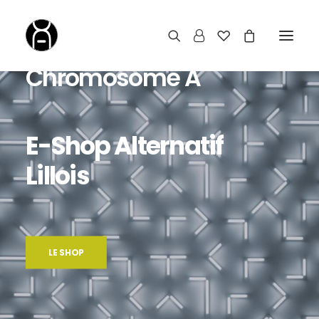
Chromosome A
E-Shop
Alternatif
Lillois
LE SHOP