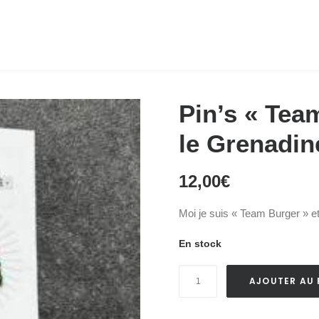
Pin’s « Tea
le Grenadin
12,00
€
Moi je suis « Team Burger » e
En stock
quantité
AJOUTER AU 
de
Pin's