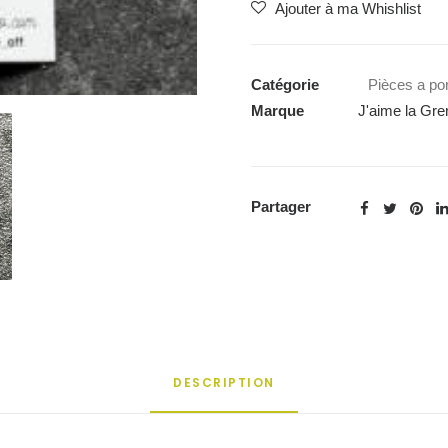
Ajouter à ma Whishlist
"Team
Burger"
-
Catégorie
Pièces a por
J'aime
Marque
J'aime la Gre
le
Grenadine
Partager
DESCRIPTION