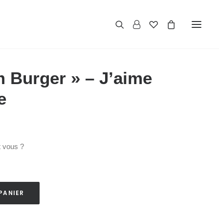
m Burger » – J’aime
e
t vous ?
PANIER