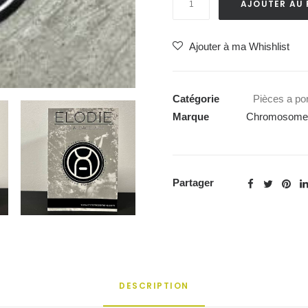
AJOUTER AU 
de
Badge
Ajouter à ma Whishlist
«
Elodie
–
Catégorie
Pièces a por
Les
Marque
Chromosome A
Audacieuses
»
Partager
DESCRIPTION