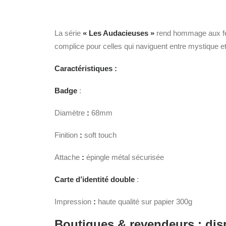
La série
« Les Audacieuses »
rend hommage aux femm
complice pour celles qui naviguent entre mystique et
Caractéristiques :
Badge
:
Diamètre
:
68mm
Finition
:
soft touch
Attache
:
épingle métal sécurisée
Carte d’identité double
:
Impression
:
haute qualité sur papier 300g
Boutiques & revendeurs : dis