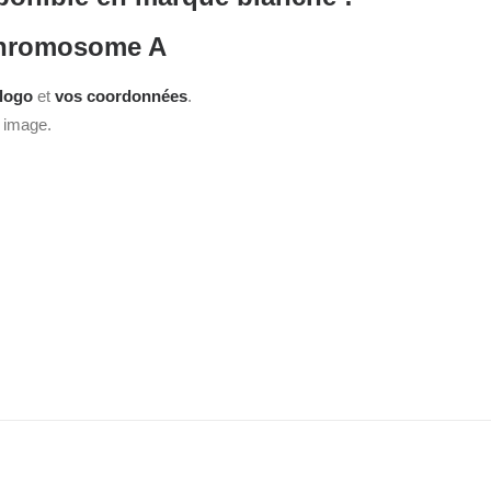
 Chromosome A
 logo
et
vos coordonnées
.
e image.