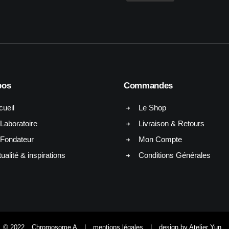
pos
Commandes
cueil
Le Shop
Laboratoire
Livraison & Retours
 Fondateur
Mon Compte
ualité & inspirations
Conditions Générales
© 2022
Chromosome A
|
mentions légales
|
design by Atelier Yun