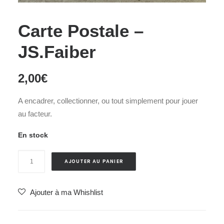
Carte Postale –
JS.Faiber
2,00
€
A encadrer, collectionner, ou tout simplement pour jouer
au facteur.
En stock
quantité
AJOUTER AU PANIER
de
Carte
Ajouter à ma Whishlist
Postale
-
JS.Faiber