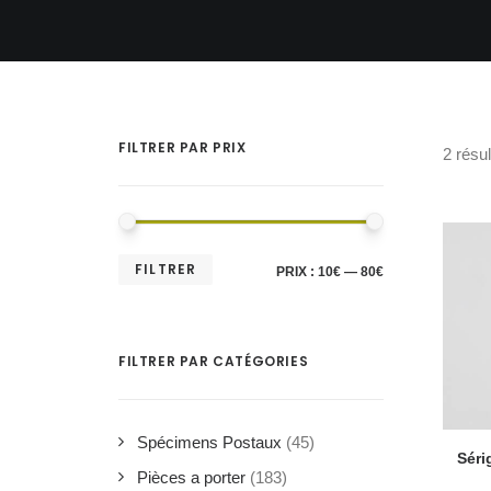
FILTRER PAR PRIX
2 résul
PRIX
PRIX
FILTRER
PRIX :
10€
—
80€
MIN
MAX
FILTRER PAR CATÉGORIES
Spécimens Postaux
(45)
Séri
Pièces a porter
(183)