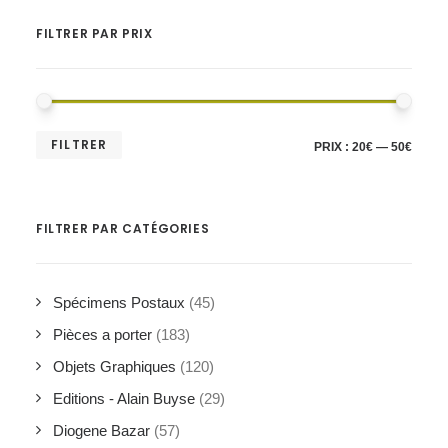
FILTRER PAR PRIX
PRIX
PRIX
FILTRER
PRIX :
20€
—
50€
MIN
MAX
FILTRER PAR CATÉGORIES
Spécimens Postaux
(45)
Pièces a porter
(183)
Objets Graphiques
(120)
Editions - Alain Buyse
(29)
Diogene Bazar
(57)