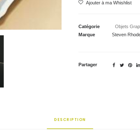
Ajouter à ma Whishlist
XL
Steven
Rhodes
Catégorie
Objets Grap
-
Marque
Steven Rhod
Ambiance
Retro
Partager
DESCRIPTION