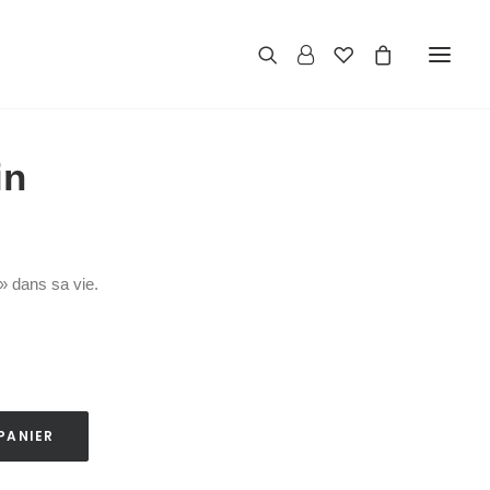
in
» dans sa vie.
PANIER