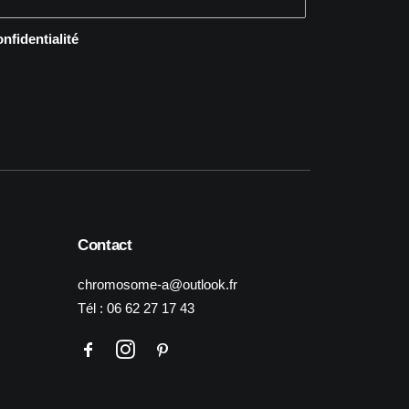
onfidentialité
Contact
chromosome-a@outlook.fr
Tél :
06 62 27 17 43