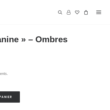
anine » – Ombres
dents.
PANIER