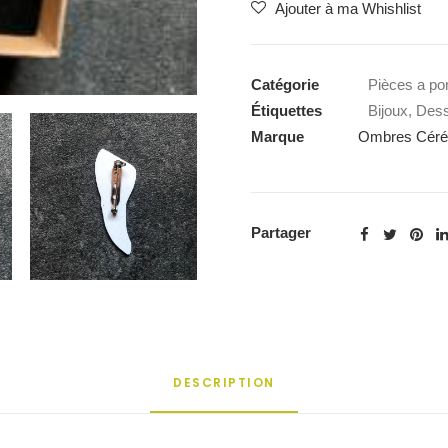
Ajouter à ma Whishlist
"Canine"
-
Ombres
Catégorie
Pièces a por
Cérébrales
Étiquettes
Bijoux
,
Dess
Marque
Ombres Céré
Partager
DESCRIPTION