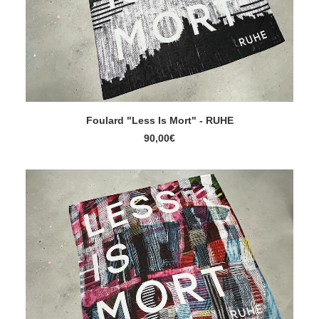
Foulard "Less Is Mort" - RUHE
AJOUTER AU PANIER
90,00
€