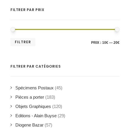
FILTRER PAR PRIX
PRIX
PRIX
FILTRER
PRIX :
10€
—
20€
MIN
MAX
FILTRER PAR CATÉGORIES
Spécimens Postaux
(45)
Pièces a porter
(183)
Objets Graphiques
(120)
Editions - Alain Buyse
(29)
Diogene Bazar
(57)