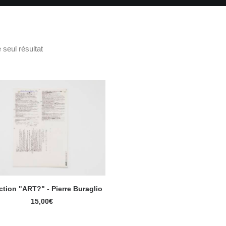
e seul résultat
ction "ART?" - Pierre Buraglio
AJOUTER AU PANIER
15,00
€