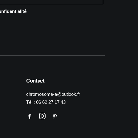
onfidentialité
Contact
chromosome-a@outlook.fr
Tél :
06 62 27 17 43