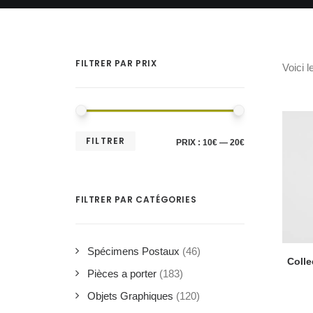
FILTRER PAR PRIX
Voici l
PRIX
PRIX
FILTRER
PRIX :
10€
—
20€
MIN
MAX
FILTRER PAR CATÉGORIES
Spécimens Postaux
(46)
Colle
Pièces a porter
(183)
Objets Graphiques
(120)