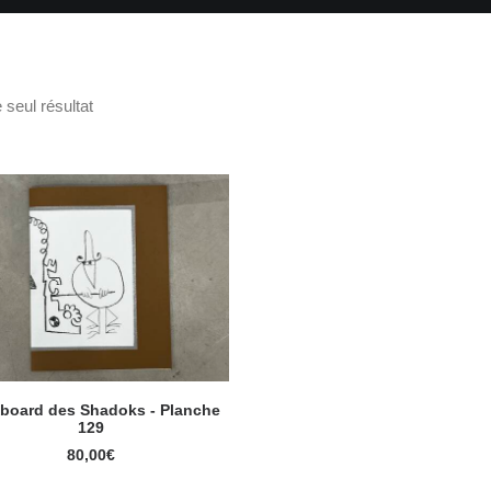
e seul résultat
yboard des Shadoks - Planche
AJOUTER AU PANIER
129
80,00
€