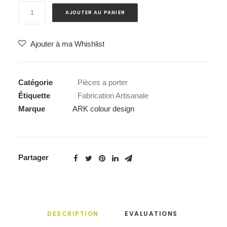
quantité
AJOUTER AU PANIER
de
Porte
Ajouter à ma Whishlist
Clés
Papillon
-
Catégorie
Pièces a porter
ARK
Étiquette
Fabrication Artisanale
colour
Marque
ARK colour design
design
Partager
DESCRIPTION
EVALUATIONS 