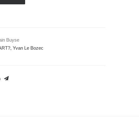
lain Buyse
ART?
,
Yvan Le Bozec