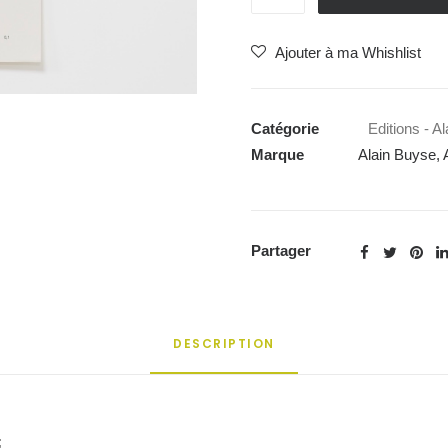
de
Collection
Ajouter à ma Whishlist
"ART?"
-
Yvan
Catégorie
Editions - A
Le
Marque
Alain Buyse
,
Bozec
Partager
DESCRIPTION
;