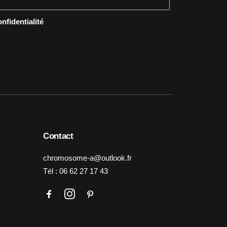
onfidentialité
Contact
chromosome-a@outlook.fr
Tél :
06 62 27 17 43