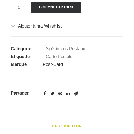
quantité
AJOUTER AU PANIER
de
Carte
Ajouter à ma Whishlist
Postale
/
Enveloppe
Catégorie
Spécimens Postaux
Étiquette
Carte Postale
Marque
Post-Card
Partager
DESCRIPTION